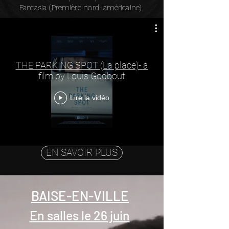
​Fantasia (Première nord-américaine)​
THE PARKING SPOT (La place)- a
film by Louis Godbout
Lire la vidéo
EN SAVOIR PLUS
BAISE-EN-VILLE
En salles le 26 juin