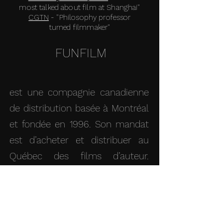
most talked about film at Shanghai"
CGTN
- "Philosophy professor
turned filmmaker"
FUNFILM
est une compagnie canadienne
de distribution basée à Montréal
et fondée en 1996. Son mandat
est d’acheter et distribuer au
Québec des films d’auteur.
L’entreprise s’occupe également
de la vente internationale de
films qu
ébécois.