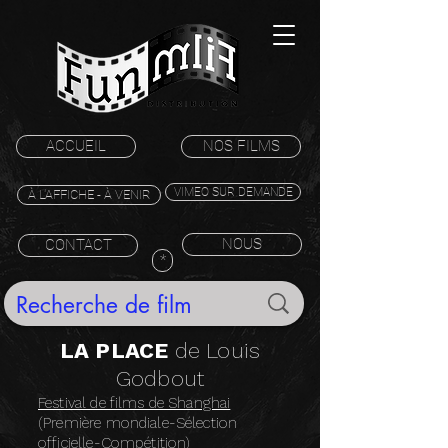
ACCUEIL
NOS FILMS
VIMEO SUR DEMANDE
À L'AFFICHE - À VENIR
NOUS
CONTACT
*
LA PLACE
de Louis
Godbout
Festival de films de Shanghai
(Première mondiale-Sélection
officielle-Compétition)