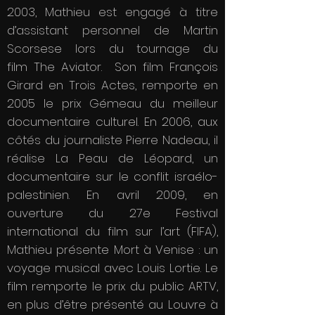
2003, Mathieu est engagé à titre
d’assistant personnel de Martin
Scorsese lors du tournage du
film The Aviator. Son film François
Girard en Trois Actes, remporte en
2005 le prix Gémeau du meilleur
documentaire culturel. En 2006, aux
côtés du journaliste Pierre Nadeau, il
réalise La Peau de Léopard, un
documentaire sur le conflit israélo-
palestinien. En avril 2009, en
ouverture du 27e Festival
international du film sur l’art (FIFA),
Mathieu présente Mort à Venise : un
voyage musical avec Louis Lortie. Le
film remporte le prix du public ARTV,
en plus d’être présenté au Louvre à