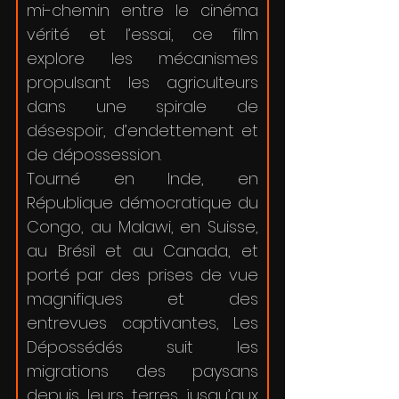
mi-chemin entre le cinéma
vérité et l’essai, ce film
explore les mécanismes
propulsant les agriculteurs
dans une spirale de
désespoir, d’endettement et
de dépossession.
Tourné en Inde, en
République démocratique du
Congo, au Malawi, en Suisse,
au Brésil et au Canada, et
porté par des prises de vue
magnifiques et des
entrevues captivantes, Les
Dépossédés suit les
migrations des paysans
depuis leurs terres jusqu’aux