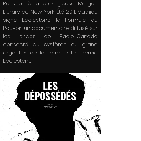
Paris et à la prestigieuse Morgan
Library de New York. Été 2011, Mathieu
signe Ecclestone: la Formule du
Pouvoir, un documentaire diffusé sur
les ondes de Radio-Canada
consacré au système du grand
argentier de la Formule Un, Bernie
Ecclestone.