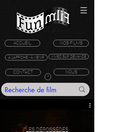
ACCUEIL
NOS FILMS
VIMEO SUR DEMANDE
À L'AFFICHE - À VENIR
NOUS
CONTACT
*
LES DÉPOSSÉDÉS