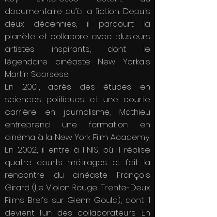
documentaire qu’à la fiction. Depuis
deux décennies, il parcourt la
planète et collabore avec plusieurs
artistes inspirants, dont le
légendaire cinéaste New Yorkais
Martin Scorsese.
En 2001, après des études en
sciences politiques et une courte
carrière en journalisme, Mathieu
entreprend une formation en
cinéma à la New York Film Academy.
En 2002, il entre à l’INIS, où il réalise
quatre courts métrages et fait la
rencontre du cinéaste François
Girard (Le Violon Rouge, Trente-Deux
Films Brefs sur Glenn Gould), dont il
devient l’un des collaborateurs. En