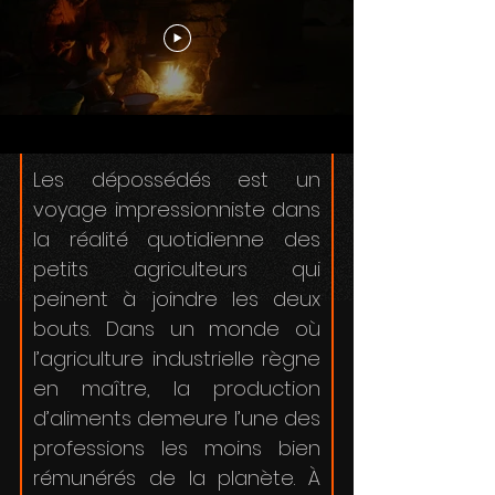
Les dépossédés est un
voyage impressionniste dans
la réalité quotidienne des
petits agriculteurs qui
peinent à joindre les deux
bouts. Dans un monde où
l’agriculture industrielle règne
en maître, la production
d’aliments demeure l’une des
professions les moins bien
rémunérés de la planète. À