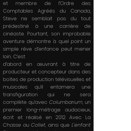
et membre de l’Ordre des
Comptables Agréés du Canada,
Steve ne semblait pas du tout
prédestiné à une carrière de
cinéaste. Pourtant, son improbable
aventure démontre à quel point un
simple rêve d’enfance peut mener
loin... C’est
d’abord en œuvrant à titre de
producteur et concepteur dans des
boîtes de production télévisuelles et
musicales qu’il entamera une
transfiguration qui ne sera
complète qu’avec
Columbarium,
un
premier long-métrage audacieux,
écrit et réalisé en 2012. Avec La
Chasse au Collet
, ainsi que
L’enfant