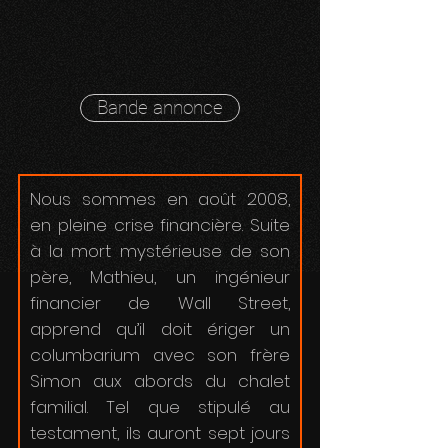
Bande annonce
Nous sommes en août 2008,
en pleine crise financière. Suite
à la mort mystérieuse de son
père, Mathieu, un ingénieur
financier de Wall Street,
apprend qu’il doit ériger un
columbarium avec son frère
Simon aux abords du chalet
familial. Tel que stipulé au
testament, ils auront sept jours