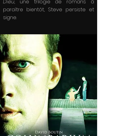
Dieu
, une trilogie de romans à
paraître bientôt, Steve persiste et
signe.