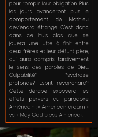
pour remplir leur obligation. Plus
les jours avanceront, plus le
comportement de Mathieu
deviendra étrange. C’est donc
dans ce huis clos que se
jouera une lutte à finir entre
deux frères et leur défunt père,
qui aura compris tardivement
le sens des paroles de Dieu.
Culpabilité? Psychose
profonde? Esprit revanchard?
Cette dérape exposera les
effets pervers du paradoxe
Américain : « American dream »
vs. « May God bless America».