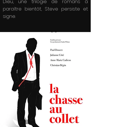
Dieu, une trilogie de romans à
paraître bientôt, Steve persiste et
signe.