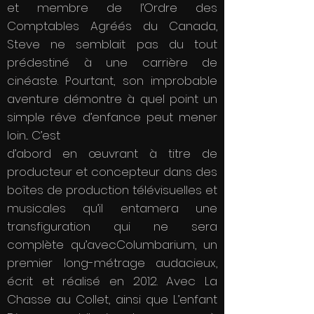
et membre de l’Ordre des
Comptables Agréés du Canada,
Steve ne semblait pas du tout
prédestiné à une carrière de
cinéaste. Pourtant, son improbable
aventure démontre à quel point un
simple rêve d’enfance peut mener
loin... C’est
d’abord en œuvrant à titre de
producteur et concepteur dans des
boîtes de production télévisuelles et
musicales qu’il entamera une
transfiguration qui ne sera
complète qu’avecColumbarium, un
premier long-métrage audacieux,
écrit et réalisé en 2012. Avec La
Chasse au Collet, ainsi que L’enfant