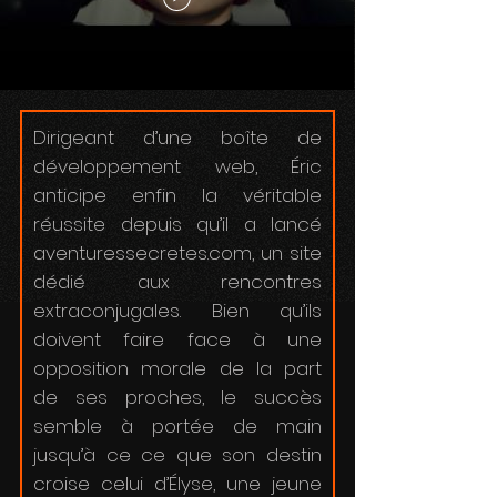
Dirigeant d’une boîte de
développement web, Éric
anticipe enfin la véritable
réussite depuis qu’il a lancé
aventuressecretes.com, un site
dédié aux rencontres
extraconjugales. Bien qu’ils
doivent faire face à une
opposition morale de la part
de ses proches, le succès
semble à portée de main
jusqu’à ce ce que son destin
croise celui d’Élyse, une jeune