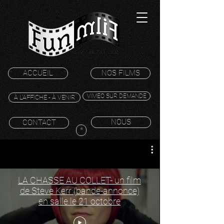
ACCUEIL
NOS FILMS
VIMEO SUR DEMANDE
À L'AFFICHE - À VENIR
NOUS
CONTACT
*
LA CHASSE AU COLLET- un film
de Steve Kerr (bande-annonce)
en salle le 21 octobre