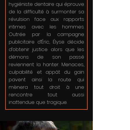
hygiéniste dentaire qui éprouve
de la difficulté à surmonter sa
révulsion face aux rapports
intimes avec les hommes.
Outrée par la campagne
publicitaire d’Éric, Élyse décide
d’obtenir justice alors que les
démons de son passé
reviennent la hanter. Menaces,
culpabilité et appât du gain
pavent ainsi la route qui
mènera tout droit à une
rencontre tout aussi
inattendue que tragique.