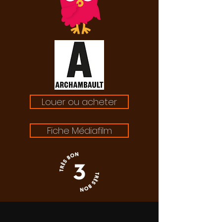
Louer ou acheter
Fiche Médiafilm