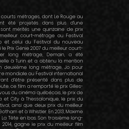
s courts métrages, dont Le Rouge au
ont été projetés dans plus d’une
 sont mérités une quinzaine de prix
 meilleur court-métrage au Festival
to et celui du Festival du nouveau
i le Prix Génie 2007 du meilleur court-
er long métrage, Demain, a été
ielle à Turin et a obtenu la mention
on deuxième long métrage, Jo pour
e mondiale au Festival international
vant d’être présenté dans plus de
ute, ce film a remporté le prix Gilles-
vous du cinéma québécois, le prix de
a et City à Thessalonique, le prix du
ival, ainsi que deux prix du meilleur
otham et à Whistler. En 2013, Maxime
 La Tête en bas. Son troisième long-
2014, gagne le prix du meilleur film