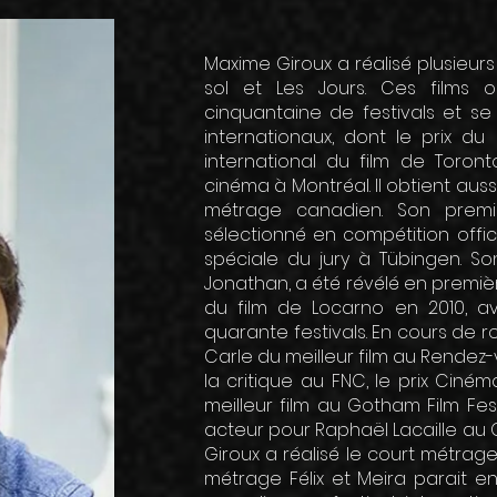
Maxime Giroux a réalisé plusieur
sol et Les Jours. Ces films 
cinquantaine de festivals et se
internationaux, dont le prix du
international du film de Toron
cinéma à Montréal. Il obtient auss
métrage canadien. Son premi
sélectionné en compétition offic
spéciale du jury à Tübingen. S
Jonathan, a été révélé en premièr
du film de Locarno en 2010, a
quarante festivals. En cours de ro
Carle du meilleur film au Rendez-
la critique au FNC, le prix Ciném
meilleur film au Gotham Film Fest
acteur pour Raphaël Lacaille au G
Giroux a réalisé le court métrage
métrage Félix et Meira parait en 