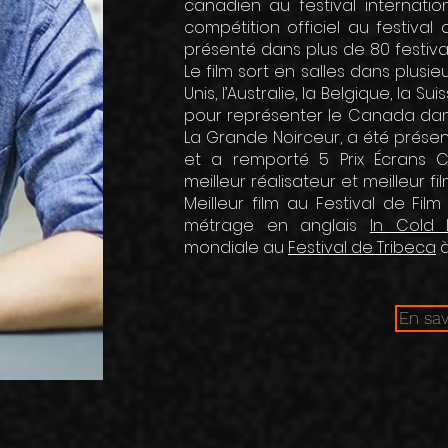
canadien au festival internati
compétition officiel au festival 
présenté dans plus de 80 festival
Le film sort en salles dans plusie
Unis, l’Australie, la Belgique, la Su
pour représenter le Canada dans
La Grande Noirceur, a été présen
et a remporté 5 Prix Écrans 
meilleur réalisateur et meilleur fil
Meilleur film au Festival de Fil
métrage en anglais
In Cold L
mondiale au
Festival de Tribeca
En sav