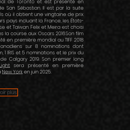
onal de Toronto et est présenté en
de San Sébastian. Il est par la suite
s où il obtient une vingtaine de prix.
urs pays incluant la France, les États-
isse et Taiwan. Felix et Meira est choisi
 la course aux Oscars 2016.Son film
té en première mondial au TIFF 2018
Canadiens sur 8 nominations dont
m, 1 IRIS et 5 nominations et le prix du
m de Calgary 2019. Son premier long
ight
sera présenté en première
à
New York
en juin 2025..
oir plus