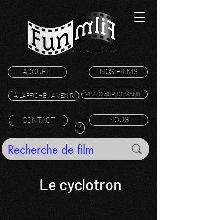
ACCUEIL
NOS FILMS
VIMEO SUR DEMANDE
À L'AFFICHE - À VENIR
NOUS
CONTACT
*
Le cyclotron