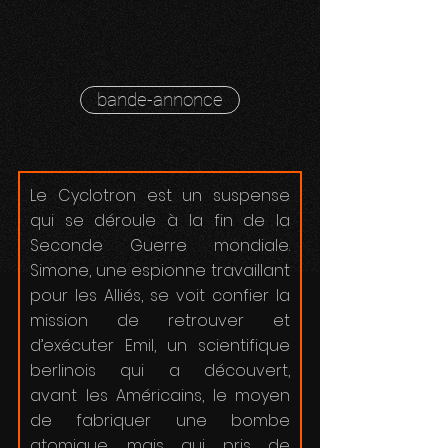
bande-annonce
Le Cyclotron est un suspense
qui se déroule à la fin de la
Seconde Guerre mondiale.
Simone, une espionne travaillant
pour les Alliés, se voit confier la
mission de retrouver et
d’exécuter Emil, un scientifique
berlinois qui a découvert,
avant
les Américains, le moyen
de fabriquer une bombe
atomique, mais qui, pris de