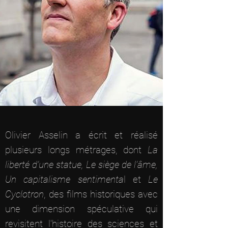
Olivier Asselin a écrit et réalisé
plusieurs longs métrages, dont
La
liberté d’une statue, Le siège de l’âme,
Un capitalisme sentimenta
l et
Le
Cyclotron
, des films historiques avec
une dimension spéculative qui
revisitent l’histoire des sciences et