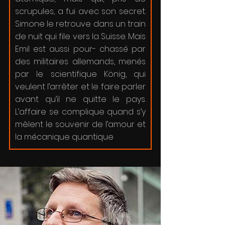
scrupules, a fui avec son secret.
Simone le retrouve dans un train
de nuit qui file vers la Suisse. Mais
Emil est aussi pour- chassé par
des militaires allemands, menés
par le scientifique König, qui
veulent l’arrêter et le faire parler
avant qu’il ne quitte le pays.
L’affaire se complique quand s’y
mêlent le souvenir de l’amour et
la mécanique quantique