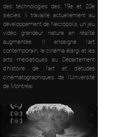
des technologies des 19e et 20e
siècles. Il travaille actuellement au
développement de Necropolis, un jeu
vidéo grandeur nature en réalité
augmentée. Il enseigne l’art
contemporain, le cinéma élargi et les
arts médiatiques au Département
d’histoire de l’art et d’études
cinématographiques de l’Université
de Montréal