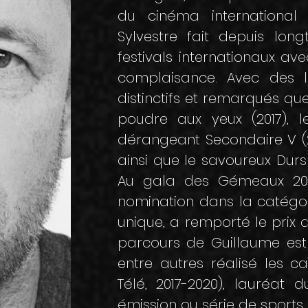
du cinéma international 
Sylvestre fait depuis lo
festivals internationaux av
complaisance. Avec des 
distinctifs et remarqués que
poudre aux yeux (2017), l
dérangeant Secondaire V (201
ainsi que le savoureux Durs
Au gala des Gémeaux 2015
nomination dans la catégori
unique, a remporté le prix 
parcours de Guillaume est 
entre autres réalisé les ca
Télé, 2017-2020), lauréat
émission ou série de sports o