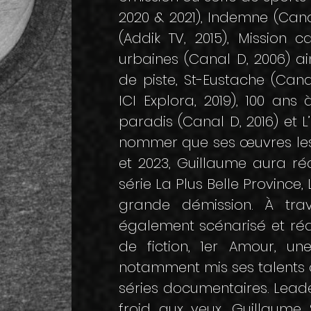
2020 & 2021), Indemne (Canal
(Addik TV, 2015), Mission
urbaines (Canal D, 2006) ai
de piste, St-Eustache (Cana
ICI Explora, 2019), 100 ans
paradis (Canal D, 2016) et L
nommer que ses œuvres les
et 2023, Guillaume aura réa
série La Plus Belle Provinc
grande démission. À trav
également scénarisé et réa
de fiction, 1er Amour, un
notamment mis ses talents
séries documentaires. Leade
froid aux yeux, Guillaume S