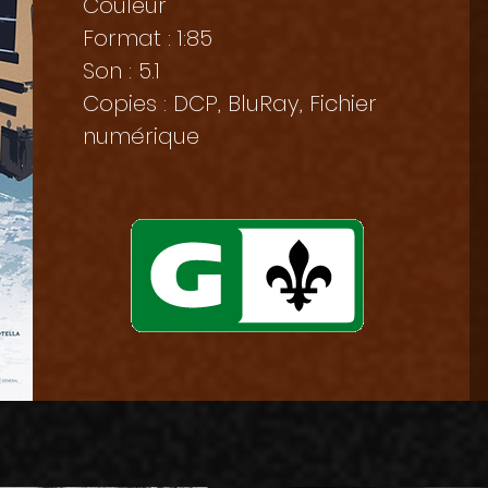
Couleur
Format : 1:85
Son : 5.1
Copies : DCP, BluRay, Fichier
numérique