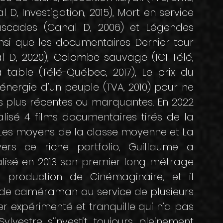
 D, Investigation, 2015), Mort en service
 cascades (Canal D, 2006) et Légendes
nsi que les documentaires Dernier tour
l D, 2020), Colombe sauvage (ICI Télé,
 à table (Télé-Québec, 2017), Le prix du
’énergie d’un peuple (TVA, 2010) pour ne
 plus récentes ou marquantes. En 2022
lisé 4 films documentaires tirés de la
e, Les moyens de la classe moyenne et La
ers ce riche portfolio, Guillaume a
lisé en 2013 son premier long métrage
e production de Cinémaginaire, et il
 de caméraman au service de plusieurs
r expérimenté et tranquille qui n’a pas
ylvestre s’investit toujours pleinement