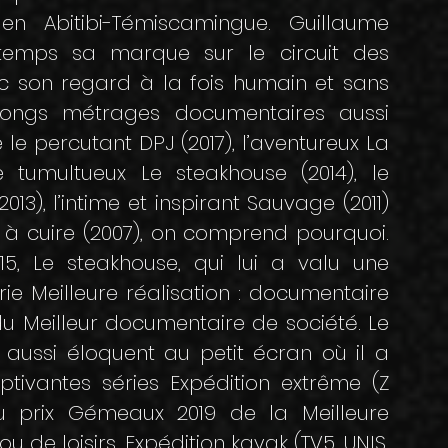
en Abitibi-Témiscamingue. Guillaume
ngtemps sa marque sur le circuit des
ec son regard à la fois humain et sans
longs métrages documentaires aussi
 le percutant DPJ (2017), l’aventureux La
e tumultueux Le steakhouse (2014), le
3), l’intime et inspirant Sauvage (2011)
 à cuire (2007), on comprend pourquoi.
, Le steakhouse, qui lui a valu une
e Meilleure réalisation : documentaire
du Meilleur documentaire de société. Le
aussi éloquent au petit écran où il a
ptivantes séries Expédition extrême (Z
 du prix Gémeaux 2019 de la Meilleure
u de loisirs, Expédition kayak (TV5, UNIS,