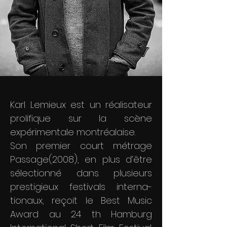
Karl Lemieux est un réalisateur
prolifique sur la scène
expérimentale montréalaise.
Son premier court métrage
Passage(2008), en plus d’être
sélectionné dans plusieurs
prestigieux festivals interna-
tionaux, reçoit le Best Music
Award au 24 th Hamburg