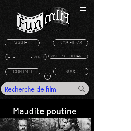
ACCUEIL
NOS FILMS
VIMEO SUR DEMANDE
À L'AFFICHE - À VENIR
NOUS
CONTACT
*
Maudite poutine