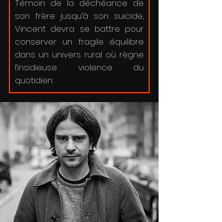
Témoin de la déchéance de
son frère jusqu’à son suicide,
Vincent devra se battre pour
conserver un fragile équilibre
dans un univers rural où règne
l’insidieuse violence du
quotidien.