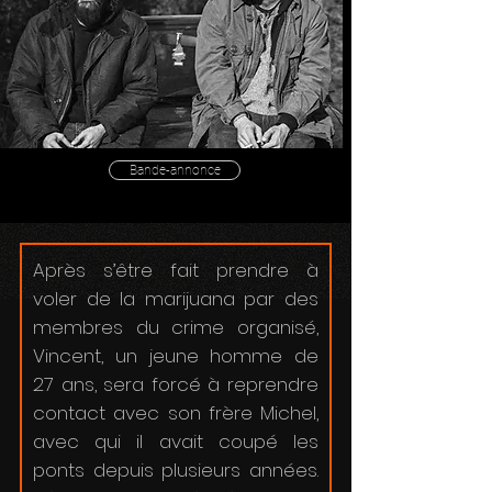
Bande-annonce
Après s’être fait prendre à
voler de la marijuana par des
membres du crime organisé,
Vincent, un jeune homme de
27 ans, sera forcé à reprendre
contact avec son frère Michel,
avec qui il avait coupé les
ponts depuis plusieurs années.