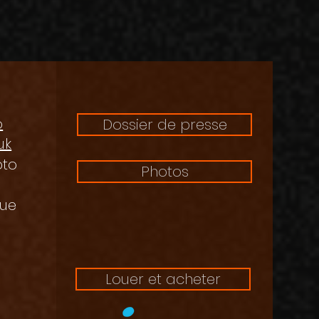
o
Dossier de presse
uk
oto
Photos
que
Louer et acheter