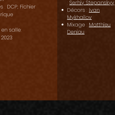
:
Serhiy Stepanskyy
s : DCP, Fichier
Décors :
Ivan
rique
Mykhailov
Mixage :
Matthieu
 en salle:
Deniau
n 2023