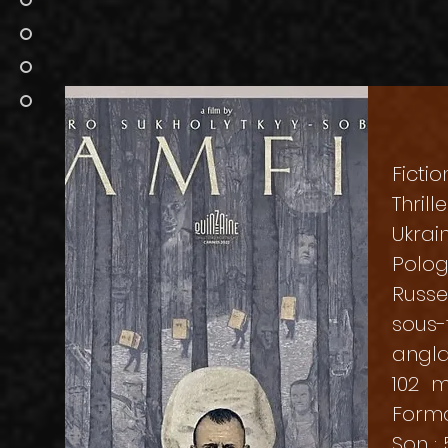
Fictio
Thril
Ukrain
Polo
Russe
sous-
angla
102 m
Format
Son : 5