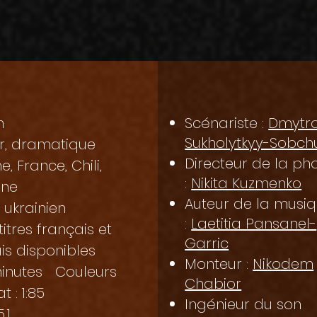
n
Scénariste :
Dmytr
Sukholytkyy-Sobch
ler, dramatique
Directeur de la ph
e, France, Chili,
:
Nikita Kuzmenko
gne
Auteur de la musi
 ukrainien
:
Laetitia Pansanel-
titres français et
Garric
is disponibles
Monteur :
Nikodem
inutes Couleurs
Chabior
 : 1:85
Ingénieur du son
.1